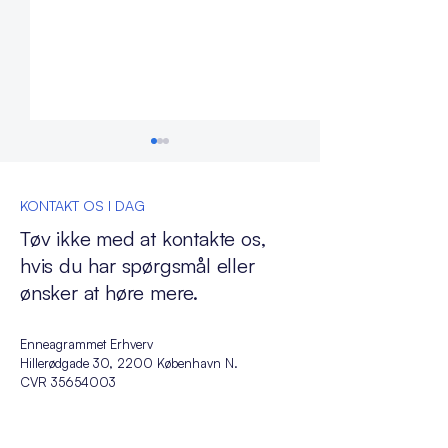
KONTAKT OS I DAG
Tøv ikke med at kontakte os,
Myter & Fakta
Om motivation
hvis du har spørgsmål eller
ønsker at høre mere.
Enneagrammet Erhverv
Hillerødgade 30, 2200 København N.
CVR
35654003
Kontakt
info@enneagrammeterhverv.dk