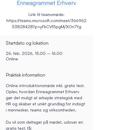
Enneagrammet Erhverv
Link til teamsmøde:
https://teams.microsoft.com/meet/366962
53828428?p=yFkCVf5pgMj1X0n7Yg
Startdato og lokation
26. feb. 2026, 15.00 – 16.00
Online
Praktisk information
Online introduktionsmøde inkl. gratis test. 
Oplev, hvordan Enneagrammet Erhverv 
gør det muligt at arbejde strategisk med 
HR og skaber et unikt grundlag for indsigt 
i mennesker, teams og virksomheden.
Du vil som deltager på mødet, udover en 
gratis test, få: