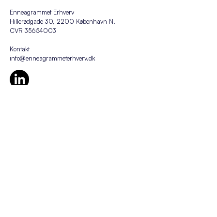
Enneagrammet Erhverv
Hillerødgade 30, 2200 København N.
CVR
35654003
Kontakt
info@enneagrammeterhverv.dk
FAQ
Her kan du få svar på de fleste af dine
spørgsmål!
Cookie- og Privatlivspolitik
Læs mere om sikkerhed og dataopbevaring!
Forretningsbetingelser
Læs mere om betingelser og ansvar.